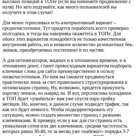
высоких позиций в ТОПе (если вы начинаете продвижение с
нуля). Но зато подумайте, как много пользователей вы
получите в этом случае!
Для менее терпеливых есть альтернативный вариант –
среднечастотники. Тут придется поработать всего примерно
полгодика, и тогда вы наверняка окажетесь в ТОПе. Для
обоих этих вариантов понадобится не только качественная
внутренняя работа, но и немалое количество релевантных бек-
линков, приобретаемых постепенно и по частям.
А для оптимизаторов, жадных и в отношении времени, и в
отношении денег, станет превосходным вариантом подборать
ключевые слова для сайта преимущественно в пользу
низкочастотников. По ним вы сможете продвинуться
практически лишь за счет правильного структурирования и
оптимизации страниц. Ну, возможно, придется прикупить
парочку линков, но навряд ли. И вот, перспектива попадания
в ТОП будет «улыбаться» вам уже спустя пару-тройку
месяцев. Но, конечно, в данном случае подведет трафик, так
как его будет немного. Чтобы подкорректировать эту
ситуацию, можно создать множество страниц с разными
ключевиками. К примеру, если у вас для ста страниц есть
уникальная сотня или две ключевиков, средняя частотность
которых равна 30-40, то за месяц уже «набежит» порядка 3-7