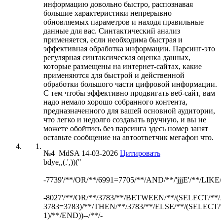
информацию довольно быстро, распознавая
большие характеристики непрерывно
обновляемых параметров и находя правильные
данные для вас. Синтактический анализ
применяется, если необходима быстрая и
эффективная обработка информации. Парсинг-это
регулярная синтаксическая оценка данных,
которые размещены на интернет-сайтах, какие
применяются для быстрой и действенной
обработки большого части цифровой информации.
С тем чтобы эффективно продвигать веб-сайт, вам
надо немало хорошо собранного контента,
предназначенного для вашей основной аудитории,
что легко и недолго создавать вручную, и вы не
можете обойтись без парсинга здесь номер занят
оставьте сообщение на автоответчик мегафон что.
№4
MdSA
14-03-2026
Цитировать
bdye,,(.',))("
-7739'/**/OR/**/6991=7705/**/AND/**/'jjjE'/**/LIKE/*
-8027'/**/OR/**/3783/**/BETWEEN/**/(SELECT/*
3783=3783)/**/THEN/**/3783/**/ELSE/**/(SELECT
1)/**/END))--/**/-