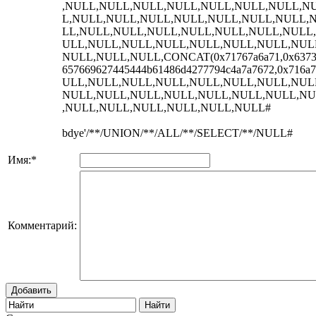
,NULL,NULL,NULL,NULL,NULL,NULL,NULL,N
L,NULL,NULL,NULL,NULL,NULL,NULL,NULL,
LL,NULL,NULL,NULL,NULL,NULL,NULL,NULL
ULL,NULL,NULL,NULL,NULL,NULL,NULL,NUL
NULL,NULL,NULL,CONCAT(0x71767a6a71,0x637355
657669627445444b61486d4277794c4a7a7672,0x71
ULL,NULL,NULL,NULL,NULL,NULL,NULL,NUL
NULL,NULL,NULL,NULL,NULL,NULL,NULL,NU
,NULL,NULL,NULL,NULL,NULL,NULL#
bdye'/**/UNION/**/ALL/**/SELECT/**/NULL#
Имя:
*
Комментарий:
Добавить