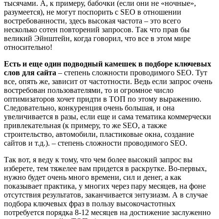
тысячами. А, к примеру, бабочки (если они не «ночные»,
разумеется), не могут поспорить с SEO в отношении
востребованности, здесь высокая частота – это всего
несколько сотен повторений запросов. Так что прав бы
великий Эйнштейн, когда говорил, что все в этом мире
относительно!
Есть и еще один подводный камешек в подборе ключевых
слов для сайта
– степень сложности проводимого SEO. Тут
все, опять же, зависит от частотности. Ведь если запрос очень
востребован пользователями, то и огромное число
оптимизаторов хочет придти в ТОП по этому выражению.
Следовательно, конкуренция очень большая, и она
увеличивается в разы, если еще и сама тематика коммерчески
привлекательная (к примеру, то же SEO, а также
строительство, автомобили, пластиковые окна, создание
сайтов и т.д.). – степень сложности проводимого SEO.
Так вот, я веду к тому, что чем более высокий запрос вы
изберете, тем тяжелее вам придется в раскрутке. Во-первых,
нужно будет очень много времени, сил и денег, а как
показывает практика, у многих через пару месяцев, на фоне
отсутствия результатов, заканчивается энтузиазм. А в случае
подбора ключевых фраз в пользу высокочастотных
потребуется порядка 8-12 месяцев на достижение заслуженно