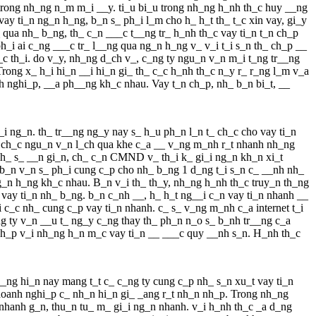
trong nh_ng n_m m_i __y. ti_u bi_u trong nh_ng h_nh th_c huy __ng
 vay ti_n ng_n h_ng, b_n s_ ph_i l_m cho h_ h_t th_ t_c xin vay, gi_y
qua nh_ b_ng, th_ c_n ___c t__ng tr_ h_nh th_c vay ti_n t_n ch_p
i ai c_ng ___c tr_ l__ng qua ng_n h_ng v_ v_i t_i s_n th_ ch_p __
_c th_i. do v_y, nh_ng d_ch v_, c_ng ty ngu_n v_n m_i t_ng tr__ng
rong x_ h_i hi_n __i hi_n gi_ th_ c_c h_nh th_c n_y r_ r_ng l_m v_a
h nghi_p, __a ph__ng kh_c nhau. Vay t_n ch_p, nh_ b_n bi_t, __
_i ng_n. th_ tr__ng ng_y nay s_ h_u ph_n l_n t_ ch_c cho vay ti_n
t_ ch_c ngu_n v_n l_ch qua khe c_a __ v_ng m_nh r_t nhanh nh_ng
 h_ s_ __n gi_n, ch_ c_n CMND v_ th_i k_ gi_i ng_n kh_n xi_t
a, b_n v_n s_ ph_i cung c_p cho nh_ b_ng 1 d_ng t_i s_n c_ __nh nh_
ng_n h_ng kh_c nhau. B_n v_i th_ th_y, nh_ng h_nh th_c truy_n th_ng
vay ti_n nh_ b_ng. b_n c_nh __, h_ h_t ng__i c_n vay ti_n nhanh __
i c_c nh_ cung c_p vay ti_n nhanh. c_ s_ v_ng m_nh c_a internet t_i
ng ty v_n __u t_ ng_y c_ng thay th_ ph_n n_o s_ b_nh tr__ng c_a
 ch_p v_i nh_ng h_n m_c vay ti_n __ ___c quy __nh s_n. H_nh th_c
__ng hi_n nay mang t_t c_ c_ng ty cung c_p nh_ s_n xu_t vay ti_n
doanh nghi_p c_ nh_n hi_n gi_ _ang r_t nh_n nh_p. Trong nh_ng
nhanh g_n, thu_n tu_ m_ gi_i ng_n nhanh. v_i h_nh th_c _a d_ng