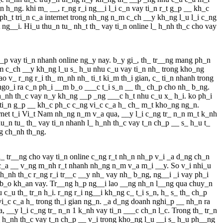
h_ng. khi m_ __, r_ng r_i ng__i l_i c_n vay ti_n r_t g_p __ kh_c
ph_t tri_n c_a internet trong nh_ng n_m c_ch __y kh_ng l_u l_i c_ng
ng__i. Hi_u thu_n tu_ nh_t th_ vay ti_n online l_ h_nh th_c cho vay
_p vay ti_n nhanh online ng_y nay. b_y gi_, th_ tr__ng mang ph_n
m c_ch __y kh_ng l_u s_ h_u nhu c_u vay ti_n nh_ trong kho_ng
v_ r_ng r_i th_ m_nh nh_ ti_t ki_m th_i gian, c_ ti_n nhanh trong
 ngo_i ra c_n ph_i __m b_o ___c t_i s_n __ th_ ch_p cho nh_ b_ng.
h_nh th_c vay n_y kh_ng __p _ng ___c h_t nhu c_u x_ h_i. ko ph_i
y ti_n g_p __ kh_c ph_c c_ng vi_c c_a h_ ch_ m_t kho_ng ng_n.
rnet t_i Vi_t Nam nh_ng n_m v_a qua, __y l_i c_ng tr_ n_n m_t k_nh
u_n tu_ th_ vay ti_n nhanh l_ h_nh th_c vay t_n ch_p __ s_ h_u t_
ng ch_nh th_ng.
th_ tr__ng cho vay ti_n online c_ng r_t nh_n nh_p v_i _a d_ng ch_n
e c_a __ v_ng m_nh r_t nhanh nh_ng n_m v_a m_i __y. So v_i nhi_u
h_nh th_c r_ng r_i tr__c __y nh_ vay nh_ b_ng, ng__i _i vay ph_i
m b_o kh_an vay. Tr__ng h_p ng__i lao __ng nh_n l__ng qua chuy_n
c_u th_ tr_n h_i. r_ng r_i ng__i kh_ng c_ t_i s_n, h_ s_ th_ ch_p
i_c c_a h_ trong th_i gian ng_n. _a d_ng doanh nghi_p __ nh_n ra
 __y l_i c_ng tr_ n_n 1 k_nh vay ti_n ___c ch_n l_c. Trong th_ tr_n
_ h_nh th_c vay t_n ch_p __ v_i trong kho_ng l_u __i s_ h_u ph__ng