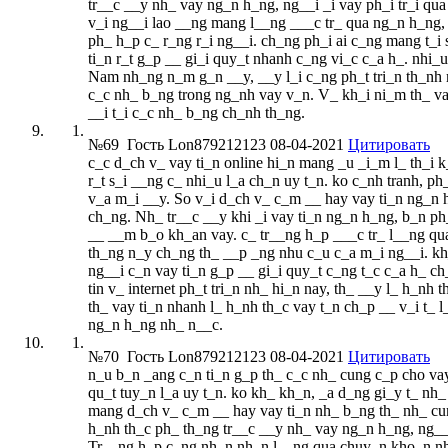
tr__c __y nh_ vay ng_n h_ng, ng__i _i vay ph_i tr_i qu
v_i ng__i lao __ng mang l__ng ___c tr_ qua ng_n h_ng, 
ph_ h_p c_ r_ng r_i ng__i. ch_ng ph_i ai c_ng mang t_i 
ti_n r_t g_p __ gi_i quy_t nhanh c_ng vi_c c_a h_. nhi_
Nam nh_ng n_m g_n __y, __y l_i c_ng ph_t tri_n th_nh m
c_c nh_ b_ng trong ng_nh vay v_n. V_ kh_i ni_m th_ vay
__i t_i c_c nh_ b_ng ch_nh th_ng.
№69
Гость Lon879212123
08-04-2021
Цитировать
c_c d_ch v_ vay ti_n online hi_n mang _u _i_m l_ th_i k
r_t s_i __ng c_ nhi_u l_a ch_n uy t_n. ko c_nh tranh, 
v_a m_i __y. So v_i d_ch v_ c_m __ hay vay ti_n ng_n 
ch_ng. Nh_ tr__c __y khi _i vay ti_n ng_n h_ng, b_n ph_
__ __m b_o kh_an vay. c_ tr__ng h_p ___c tr_ l__ng qu
th_ng n_y ch_ng th_ __p _ng nhu c_u c_a m_i ng__i. k
ng__i c_n vay ti_n g_p __ gi_i quy_t c_ng t_c c_a h_ c
tin v_ internet ph_t tri_n nh_ hi_n nay, th_ __y l_ h_nh
th_ vay ti_n nhanh l_ h_nh th_c vay t_n ch_p __ v_i t_ 
ng_n h_ng nh_ n__c.
№70
Гость Lon879212123
08-04-2021
Цитировать
n_u b_n _ang c_n ti_n g_p th_ c_c nh_ cung c_p cho vay t
qu_t tuy_n l_a uy t_n. ko kh_ kh_n, _a d_ng gi_y t_ n
mang d_ch v_ c_m __ hay vay ti_n nh_ b_ng th_ nh_ cu
h_nh th_c ph_ th_ng tr__c __y nh_ vay ng_n h_ng, ng__i
Tr__ng h_p c_ng nh_n nh_n l__ng qua chuy_n kho_n nh_ 