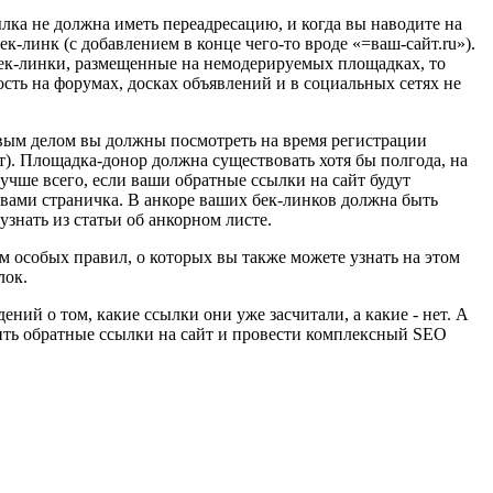
ылка не должна иметь переадресацию, и когда вы наводите на
к-линк (c добавлением в конце чего-то вроде «=ваш-сайт.ru»).
бек-линки, размещенные на немодерируемых площадках, то
ость на форумах, досках объявлений и в социальных сетях не
вым делом вы должны посмотреть на время регистрации
т). Площадка-донор должна существовать хотя бы полгода, на
Лучше всего, если ваши обратные ссылки на сайт будут
я вами страничка. В анкоре ваших бек-линков должна быть
узнать из статьи об анкорном листе.
ем особых правил, о которых вы также можете узнать на этом
лок.
ний о том, какие ссылки они уже засчитали, а какие - нет. А
рить обратные ссылки на сайт и провести комплексный SEO