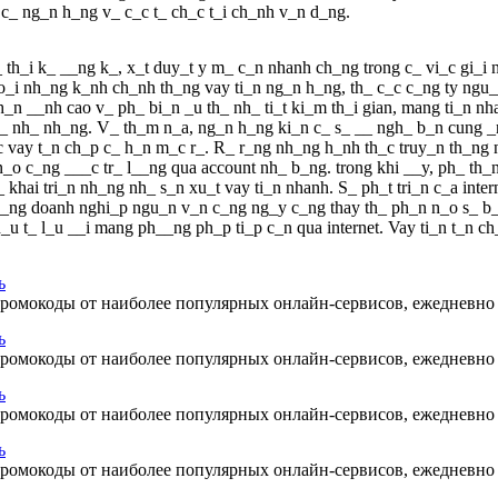
 c_ ng_n h_ng v_ c_c t_ ch_c t_i ch_nh v_n d_ng.
_ th_i k_ __ng k_, x_t duy_t y m_ c_n nhanh ch_ng trong c_ vi_c gi_i 
o_i nh_ng k_nh ch_nh th_ng vay ti_n ng_n h_ng, th_ c_c c_ng ty ngu_
n __nh cao v_ ph_ bi_n _u th_ nh_ ti_t ki_m th_i gian, mang ti_n nha
_ nh_ nh_ng. V_ th_m n_a, ng_n h_ng ki_n c_ s_ __ ngh_ b_n cung _n
c vay t_n ch_p c_ h_n m_c r_. R_ r_ng nh_ng h_nh th_c truy_n th_ng
n_o c_ng ___c tr_ l__ng qua account nh_ b_ng. trong khi __y, ph_ th_n
t_ khai tri_n nh_ng nh_ s_n xu_t vay ti_n nhanh. S_ ph_t tri_n c_a int
 nh_ng doanh nghi_p ngu_n v_n c_ng ng_y c_ng thay th_ ph_n n_o s_ 
 h_u t_ l_u __i mang ph__ng ph_p ti_p c_n qua internet. Vay ti_n t_n 
ь
 промокоды от наиболее популярных онлайн-сервисов, ежедневн
ь
 промокоды от наиболее популярных онлайн-сервисов, ежедневн
ь
 промокоды от наиболее популярных онлайн-сервисов, ежедневн
ь
 промокоды от наиболее популярных онлайн-сервисов, ежедневн