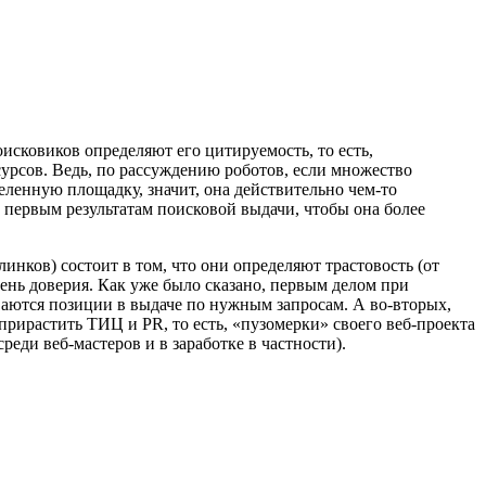
оисковиков определяют его цитируемость, то есть,
сурсов. Ведь, по рассуждению роботов, если множество
еленную площадку, значит, она действительно чем-то
к первым результатам поисковой выдачи, чтобы она более
линков) состоит в том, что они определяют трастовость (от
степень доверия. Как уже было сказано, первым делом при
аются позиции в выдаче по нужным запросам. А во-вторых,
рирастить ТИЦ и PR, то есть, «пузомерки» своего веб-проекта
реди веб-мастеров и в заработке в частности).