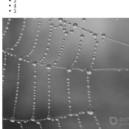
3
4
5