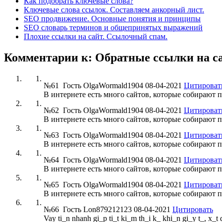
Как подобрать ключевые слова?
Ключевые слова ссылок. Составляем анкорный лист.
SEO продвижение. Основные понятия и принципы
SEO словарь терминов и общепринятых выражений
Плохие ссылки на сайт. Ссылочный спам.
Комментарии к: Обратные ссылки на са
№61
Гость OlgaWormald1904
08-04-2021
Цитироват
В интернете есть много сайтов, которые собирают
№62
Гость OlgaWormald1904
08-04-2021
Цитироват
В интернете есть много сайтов, которые собирают
№63
Гость OlgaWormald1904
08-04-2021
Цитироват
В интернете есть много сайтов, которые собирают
№64
Гость OlgaWormald1904
08-04-2021
Цитироват
В интернете есть много сайтов, которые собирают
№65
Гость OlgaWormald1904
08-04-2021
Цитироват
В интернете есть много сайтов, которые собирают
№66
Гость Lon879212123
08-04-2021
Цитировать
Vay ti_n nhanh gi_p ti_t ki_m th_i k_ khi_n gi_y t_, x_