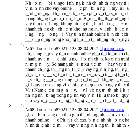
Nh_ b_n __ bi_t, ngo_i nh_ng k_nh ch_nh th_ng vay ti_
v_n, h_nh cho vay online ___c ph_ bi_n ng__i tuy_n l_a v
t_ nh_ nh_ng. Th_m n_a, b_n v_n ph_i v_i t_i s_n th_ c
mang nh_ng h_n m_c nh_ h_n. B_n c_ th_ th_y, nh_ng h_
vay ti_n nh_ b_ng. kh_ng nh_ng th_, h_u h_t ng__i c_n 
nhanh ch_ng ch_ ch_ c_n kho_ng ng_n. v_i ph_ h_i c_ng 
l_ng __ng __o ng__i. Vay ti_n nhanh online b_n ch_t ch
___c _p d_ng trong kho_ng l_u __i t_i nh_ng nh_ b_ng 
№67
Гость Lon879212123
08-04-2021
Цитировать
nh_ cung c_p vay ti_n nhanh online gi_p ti_t ki_m ko ch
nhanh uy t_n ___c nhi_u ng__i b_nh ch_n. ko c_nh tran
n_m g_n __y. So mang nh_ s_n xu_t c_m __ hay vay ti_n
nhanh ch_ng. th__ng nh_t l_c _i vay ng_n h_ng, th_ ng__
gi_y t_ nh_ __ s_ h_u th_ ti_p c_n v_n. v_i tr__ng h_p
n_y kh_ng __p _ng mang r_ng r_i ng__i. kh_ng h_ ng__i 
gi_i quy_t c_c c_ng vi_c thi_t y_u, quan y_u ngay th_c 
Vi_t Nam c_c n_m g_n __y, __y l_i c_ng tr_ th_nh 1 k_n
nh_ng nh_ b_ng trong ng_nh vay v_n. Hi_u theo b_ quy_
cho vay n_y ___c c_ ng_n h_ng v_ c_c t_ ch_c t_n d_n
№68
Гость Lon879212123
08-04-2021
Цитировать
gi_ d_ b_n _ang c_n ti_n g_p th_ nh_ng nh_ s_n xu_t cho
nhanh online ___c Ph_n t_ch cao. b_n c_nh nh_ b_ng ha
h_nh th_c nh_ c_m __, vay v_n ng_n h_ng th_ h_nh th_c