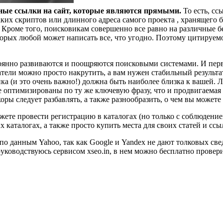
ные ссылки на сайт, которые являются прямыми.
То есть, сс
ких скриптов или длинного адреса самого проекта , хранящего бе
 Кроме того, поисковикам совершенно все равно на различные 
которых любой может написать все, что угодно. Поэтому цитируем
тоянно развиваются и поощряются поисковыми системами. И пер
атели можно просто накрутить, а вам нужен стабильный результа
ика (и это очень важно!) должна быть наиболее близка к вашей. 
рые оптимизированы по ту же ключевую фразу, что и продвигаема
ры следует разбавлять, а также разнообразить, о чем вы можете 
ожете провести регистрацию в каталогах (но только с соблюдени
х каталогах, а также просто купить места для своих статей и ссы
о данным Yahoo, так как Google и Yandex не дают толковых сведе
руководствуюсь сервисом xseo.in, в нем можно бесплатно прове