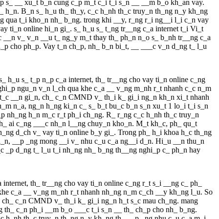
_p s_ __ xu_t b_n cung c_p m_t c_i t_i s_n __ __m b_o kh_an vay.
_ h_n. B_n s_ h_u th_ th_y, c_c h_nh th_c truy_n th_ng n_y kh_ng
 qua t_i kho_n nh_ b_ng. trong khi __y, r_ng r_i ng__i l_i c_n vay
ti_n online hi_n gi_. s_ h_u s_ t_ng tr__ng c_a internet t_i Vi_t
_c __n v_ v_n __u t_ ng_y m_t thay th_ ph_n n_o s_ b_nh tr__ng c_a
h_p cho ph_p. Vay t_n ch_p, nh_ b_n bi_t, __ ___c v_n d_ng t_ l_u
 h_u s_ t_p n_p c_a internet, th_ tr__ng cho vay ti_n online c_ng
 nghi_p ngu_n v_n l_ch qua khe c_a __ v_ng m_nh r_t nhanh c_c n_m
_ t_c __n gi_n, ch_ c_n CMND v_ th_i k_ gi_i ng_n kh_n xi_t nhanh
h_m n_a, ng_n h_ng ki_n c_ s_ b_t bu_c b_n s_n xu_t 1 lo_i t_i s_n
_p nh_ng h_n m_c r_t ph_i ch_ng. R_ r_ng c_c h_nh th_c truy_n
 h_ ai c_ng ___c nh_n l__ng chuy_n kho_n. M_t kh_c, ph_ qu_t
h_ng d_ch v_ vay ti_n online b_y gi_. Trong ph_ h_i khoa h_c th_ng
i_n l_n, __p _ng mong __i v_ nhu c_u c_a ng__i d_n. Hi_u __n thu_n
___c _p d_ng t_ l_u t_i nh_ng nh_ b_ng th__ng nghi_p c_ ph_n hay
internet, th_ tr__ng cho vay ti_n online c_ng r_t s_i __ng c_ ph_
a khe c_a __ v_ng m_nh r_t nhanh nh_ng n_m c_ch __y kh_ng l_u. So
n, ch_ c_n CMND v_ th_i k_ gi_i ng_n h_t s_c mau ch_ng. mang
g th_ c_n ph_i __m b_o ___c t_i s_n __ th_ ch_p cho nh_ b_ng.
_c h_nh th_c truy_n th_ng n_y kh_ng th_ __p _ng nhu c_u c_a m_i