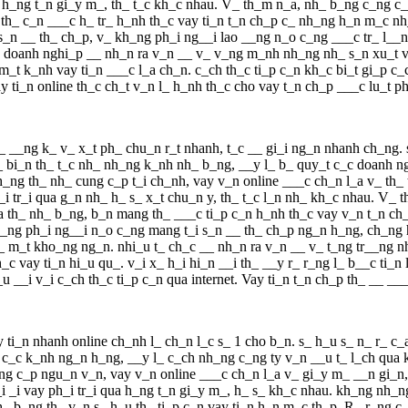
a h_ng t_n gi_y m_, th_ t_c kh_c nhau. V_ th_m n_a, nh_ b_ng c_ng c
th_ c_n ___c h_ tr_ h_nh th_c vay ti_n t_n ch_p c_ nh_ng h_n m_c nh
s_n __ th_ ch_p, v_ kh_ng ph_i ng__i lao __ng n_o c_ng ___c tr_ l__ng
u doanh nghi_p __ nh_n ra v_n __ v_ v_ng m_nh nh_ng nh_ s_n xu_t vay 
_t k_nh vay ti_n ___c l_a ch_n. c_ch th_c ti_p c_n kh_c bi_t gi_p c
 ti_n online th_c ch_t v_n l_ h_nh th_c cho vay t_n ch_p ___c lu_t p
_ __ng k_ v_ x_t ph_ chu_n r_t nhanh, t_c __ gi_i ng_n nhanh ch_ng. s_
ph_ bi_n th_ t_c nh_ nh_ng k_nh nh_ b_ng, __y l_ b_ quy_t c_c doanh
h_ng th_ nh_ cung c_p t_i ch_nh, vay v_n online ___c ch_n l_a v_ th
i tr_i qua g_n nh_ h_ s_ x_t chu_n y, th_ t_c l_n nh_ kh_c nhau. V_ t
a th_ nh_ b_ng, b_n mang th_ ___c ti_p c_n h_nh th_c vay v_n t_n ch
h_ng ph_i ng__i n_o c_ng mang t_i s_n __ th_ ch_p ng_n h_ng, ch_ng
h_ m_t kho_ng ng_n. nhi_u t_ ch_c __ nh_n ra v_n __ v_ t_ng tr__ng n
 th_c vay ti_n hi_u qu_. v_i x_ h_i hi_n __i th_ __y r_ r_ng l_ b__c t
l_u __i v_i c_ch th_c ti_p c_n qua internet. Vay ti_n t_n ch_p th_ __ 
i_n nhanh online ch_nh l_ ch_n l_c s_ 1 cho b_n. s_ h_u s_ n_ r_ c_a 
h_ c_c k_nh ng_n h_ng, __y l_ c_ch nh_ng c_ng ty v_n __u t_ l_ch qu
ng c_p ngu_n v_n, vay v_n online ___c ch_n l_a v_ gi_y m_ __n gi_
 _i vay ph_i tr_i qua h_ng t_n gi_y m_, h_ s_ kh_c nhau. kh_ng nh_n
b_ng th_ v_n s_ h_u th_ ti_p c_n vay ti_n h_n m_c th_p. R_ r_ng c