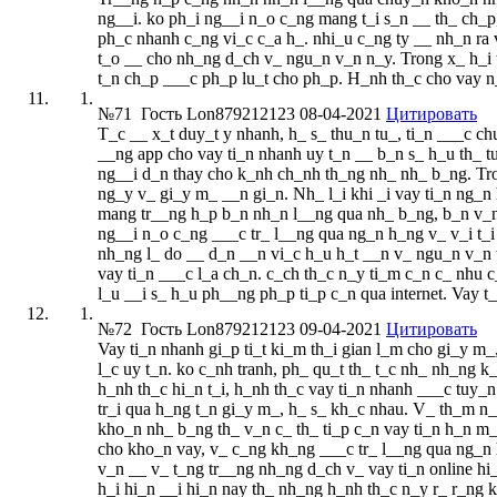
ng__i. ko ph_i ng__i n_o c_ng mang t_i s_n __ th_ ch_p
ph_c nhanh c_ng vi_c c_a h_. nhi_u c_ng ty __ nh_n ra v
t_o __ cho nh_ng d_ch v_ ngu_n v_n n_y. Trong x_ h_i ti
t_n ch_p ___c ph_p lu_t cho ph_p. H_nh th_c cho vay n
№71
Гость Lon879212123
08-04-2021
Цитировать
T_c __ x_t duy_t y nhanh, h_ s_ thu_n tu_, ti_n ___c c
__ng app cho vay ti_n nhanh uy t_n __ b_n s_ h_u th_ 
ng__i d_n thay cho k_nh ch_nh th_ng nh_ nh_ b_ng. Tron
ng_y v_ gi_y m_ __n gi_n. Nh_ l_i khi _i vay ti_n ng_n
mang tr__ng h_p b_n nh_n l__ng qua nh_ b_ng, b_n v_n 
ng__i n_o c_ng ___c tr_ l__ng qua ng_n h_ng v_ v_i t_i
nh_ng l_ do __ d_n __n vi_c h_u h_t __n v_ ngu_n v_n t
vay ti_n ___c l_a ch_n. c_ch th_c n_y ti_m c_n c_ nhu c
l_u __i s_ h_u ph__ng ph_p ti_p c_n qua internet. Vay t
№72
Гость Lon879212123
09-04-2021
Цитировать
Vay ti_n nhanh gi_p ti_t ki_m th_i gian l_m cho gi_y m_
l_c uy t_n. ko c_nh tranh, ph_ qu_t th_ t_c nh_ nh_ng
h_nh th_c hi_n t_i, h_nh th_c vay ti_n nhanh ___c tuy_
tr_i qua h_ng t_n gi_y m_, h_ s_ kh_c nhau. V_ th_m n
kho_n nh_ b_ng th_ v_n c_ th_ ti_p c_n vay ti_n h_n m_c
cho kho_n vay, v_ c_ng kh_ng ___c tr_ l__ng qua ng_n 
v_n __ v_ t_ng tr__ng nh_ng d_ch v_ vay ti_n online hi_
h_i hi_n __i hi_n nay th_ nh_ng h_nh th_c n_y r_ r_ng 