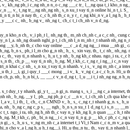
, v_ kh_ng ph_i c_ng nh_n n_o c_ng ___c tr_ l__ng qua t_i kho_n ng_n 
_n __ v_ t_ng tr__ng nh_ng nh_ s_n xu_t vay ti_n online hi_n t_i. S_ 
_n ti_n hi_n nay th_ c_c h_nh th_c n_y r_ r_ng khi_n v_a l_ng h_ h_t 
_y ___c c_ nh_ b_ng v_ nh_ng t_ ch_c t_i ch_nh v_n d_ng.
huy_n kho_n ch_ v_i ph_t l_ nh_ng th_ m_nh ch_nh c_a c_c nh_ cung c
tuy_n l_a. nh_ng doanh nghi_p t_i ch_nh l_n m_nh r_t nhanh nh_ng n_
g __y, h_nh th_c cho vay online ___c _a d_ng ng__i mua __nh gi_ cao 
 h_ng, b_n s_ ph_i l_m cho g_n nh_ h_ s_ xin vay, th_ t_c nh_ nh_ng.
c_ th_ vay ti_n nhanh s_ h_u t_y nh_ b_ng kh_c nhau. ngo_i ra, c_c 
 s_n th_ ch_p __ vay ti_n nh_ b_ng. M_t kh_c, r_ng r_i ng__i c_n va
ri_n khai c_c nh_ s_n xu_t vay ti_n nhanh. v_i s_ v_ng m_nh c_a inte
_u th_i __i, gi_i quy_t ___c mong __i v_ k_ v_ng c_a c_c b_n. Hi_u th
_n ch_p, nh_ b_n bi_t, __ ___c v_n d_ng t_ l_u __i t_i nh_ng ng_n h_
, x_t duy_t y nhanh, gi_y t_ __n gi_n. mang s_ s_i __ng c_a internet, 
 k_nh nh_ b_ng, __y l_ ph__ng ph_p c_c __n v_ t_i ch_nh l_ch qua kh
n l_a v_ l_i th_ l_ ch_ c_n CMND v_ h_ s_ c_ng r_t nhanh g_n. s_ h_u 
_a, nh_ b_ng c_ng c_p s_ __ ngh_ b_n s_n xu_t 1 d_ng t_i s_n __ __
 t_t. ngo_i ra, nh_ng h_nh th_c vay n_y kh_ng li_n quan ___c h_t nhu 
h_ng. M_t kh_c, ph_ bi_n ng__i c_n vay ti_n g_p __ kh_c ph_c c_ng v
n gi_. s_ h_u s_ v_ng m_nh c_a internet t_i Vi_t Nam c_c n_m v_a qua,
khi_n cho v_a l_ng h_u h_t ng__i. Hi_u thu_n tu_ th_ vay ti_n nhanh l