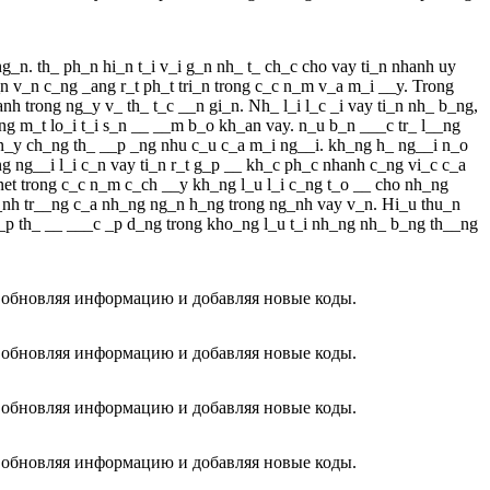
ng_n. th_ ph_n hi_n t_i v_i g_n nh_ t_ ch_c cho vay ti_n nhanh uy
n v_n c_ng _ang r_t ph_t tri_n trong c_c n_m v_a m_i __y. Trong
nh trong ng_y v_ th_ t_c __n gi_n. Nh_ l_i l_c _i vay ti_n nh_ b_ng,
g m_t lo_i t_i s_n __ __m b_o kh_an vay. n_u b_n ___c tr_ l__ng
 n_y ch_ng th_ __p _ng nhu c_u c_a m_i ng__i. kh_ng h_ ng__i n_o
g ng__i l_i c_n vay ti_n r_t g_p __ kh_c ph_c nhanh c_ng vi_c c_a
ernet trong c_c n_m c_ch __y kh_ng l_u l_i c_ng t_o __ cho nh_ng
b_nh tr__ng c_a nh_ng ng_n h_ng trong ng_nh vay v_n. Hi_u thu_n
ch_p th_ __ ___c _p d_ng trong kho_ng l_u t_i nh_ng nh_ b_ng th__ng
о обновляя информацию и добавляя новые коды.
о обновляя информацию и добавляя новые коды.
о обновляя информацию и добавляя новые коды.
о обновляя информацию и добавляя новые коды.