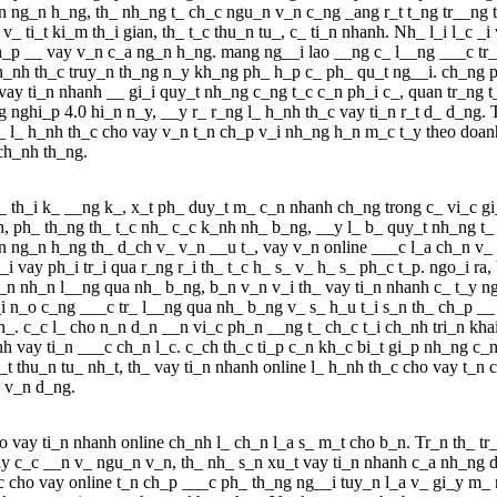
n ng_n h_ng, th_ nh_ng t_ ch_c ngu_n v_n c_ng _ang r_t t_ng tr__ng 
_ ti_t ki_m th_i gian, th_ t_c thu_n tu_, c_ ti_n nhanh. Nh_ l_i l_c _i
h_p __ vay v_n c_a ng_n h_ng. mang ng__i lao __ng c_ l__ng ___c tr_ 
nh th_c truy_n th_ng n_y kh_ng ph_ h_p c_ ph_ qu_t ng__i. ch_ng ph_
vay ti_n nhanh __ gi_i quy_t nh_ng c_ng t_c c_n ph_i c_, quan tr_ng t
nghi_p 4.0 hi_n n_y, __y r_ r_ng l_ h_nh th_c vay ti_n r_t d_ d_ng. T
_ l_ h_nh th_c cho vay v_n t_n ch_p v_i nh_ng h_n m_c t_y theo doan
ch_nh th_ng.
_ th_i k_ __ng k_, x_t ph_ duy_t m_ c_n nhanh ch_ng trong c_ vi_c gi
h, ph_ th_ng th_ t_c nh_ c_c k_nh nh_ b_ng, __y l_ b_ quy_t nh_ng 
 ng_n h_ng th_ d_ch v_ v_n __u t_, vay v_n online ___c l_a ch_n v_
i vay ph_i tr_i qua r_ng r_i th_ t_c h_ s_ v_ h_ s_ ph_c t_p. ngo_i r
 b_n nh_n l__ng qua nh_ b_ng, b_n v_n v_i th_ vay ti_n nhanh c_ t_y 
n_o c_ng ___c tr_ l__ng qua nh_ b_ng v_ s_ h_u t_i s_n th_ ch_p __ 
th_. c_c l_ cho n_n d_n __n vi_c ph_n __ng t_ ch_c t_i ch_nh tri_n kha
h vay ti_n ___c ch_n l_c. c_ch th_c ti_p c_n kh_c bi_t gi_p nh_ng c_
t thu_n tu_ nh_t, th_ vay ti_n nhanh online l_ h_nh th_c cho vay t_n
g v_n d_ng.
 vay ti_n nhanh online ch_nh l_ ch_n l_a s_ m_t cho b_n. Tr_n th_ tr
y c_c __n v_ ngu_n v_n, th_ nh_ s_n xu_t vay ti_n nhanh c_a nh_ng 
 cho vay online t_n ch_p ___c ph_ th_ng ng__i tuy_n l_a v_ gi_y m_ 