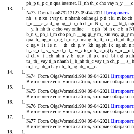
ph_p ti_p c_n qua internet. H_nh th_c cho vay n_y ___c
№73
Гость Lon879212123
09-04-2021
Цитировать
nh_ s_n xu_t vay ti_n nhanh online gi_p ti_t ki_m ko ch
t_n ___c _a d_ng ng__i b_nh ch_n. Nh_ b_n __ bi_t, ng
__y, h_nh th_c cho vay online ___c ph_ bi_n c_c b_n Nh_
b_n s_ ph_i l_m cho ph_n __ng gi_y m_ xin vay, gi_y m
qua th_ ng_n h_ng, b_n c_n mang th_ ti_p c_n h_nh th_
c_ng v_i t_i s_n __ th_ ch_p, v_ kh_ng ph_i c_ng nh_n 
h_. c_c l_ v_ v_y d_n t_i vi_c to_n b_ c_ng ty v_n __u 
d_ch v_ t_i ch_nh n_y. b_ quy_t ti_p c_n d_ bi_t gi_p
tu_ th_ vay ti_n nhanh l_ h_nh th_c vay t_n ch_p __ s_
m_i c_ ph_n hay nh_ b_ng nh_ n__c.
№74
Гость OlgaWormald1904
09-04-2021
Цитироват
В интернете есть много сайтов, которые собирают
№75
Гость OlgaWormald1904
09-04-2021
Цитироват
В интернете есть много сайтов, которые собирают
№76
Гость OlgaWormald1904
09-04-2021
Цитироват
В интернете есть много сайтов, которые собирают
№77
Гость OlgaWormald1904
09-04-2021
Цитироват
В интернете есть много сайтов, которые собирают