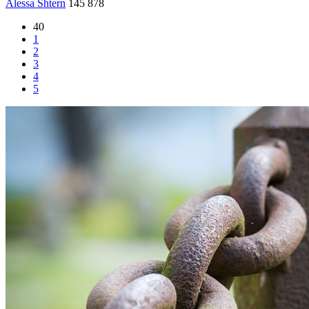
Alessa Shtern
145 878
40
1
2
3
4
5