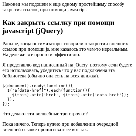
Наконец мы подошли к еще одному простейшему способу
закрытия ссылок, при помощи javascript.
Как закрыть ссылку при помощи
javascript (jQuery)
Раньше, когда оптимизаторы говорили о закрытии внешних
ссылок при помощи js, мне казалось это чем-то нереальным.
На деле же все просто и эффективно.
Я представлю код написанный на jQuery, поэтому если будете
его использовать, убедитесь что у вас подключена эта
библиотека (обычно она есть на всех движка).
$(document).ready(function(){

  $("a[data-href]").each(function(){

    $(this).attr('href', $(this).attr('data-href'));

  });

});
Что делают эти волшебные три строчки?
Пока ничего. Теперь нужно при добавлении очередной
внешней ссылке прописывать ее вот так: