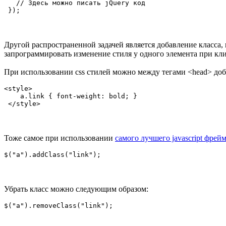
   // Здесь можно писать jQuery код

 });
Другой распространенной задачей является добавление класса, 
запрограммировать изменение стиля у одного элемента при клике
При использовании css стилей можно между тегами <head> доб
<style>

    a.link { font-weight: bold; }

 </style>
Тоже самое при использовании
самого лучшего javascript фрей
$("a").addClass("link");
Убрать класс можно следующим образом:
$("a").removeClass("link");