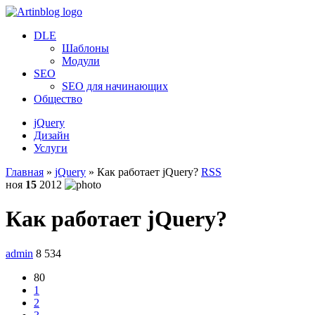
DLE
Шаблоны
Модули
SEO
SEO для начинающих
Общество
jQuery
Дизайн
Услуги
Главная
»
jQuery
» Как работает jQuery?
RSS
ноя
15
2012
Как работает jQuery?
admin
8 534
80
1
2