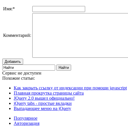
Имя:
*
Комментарий:
Добавить
Сервис не доступен
Похожие статьи:
Как закрыть ссылку от индексации при помощи javascript
Плавная прокрутка страницы сайта
JQuery 2.0 вышел официально!
jQuery tabs - простые вкладки
Выпадающее меню на jQuery
Популярное
Авторизация