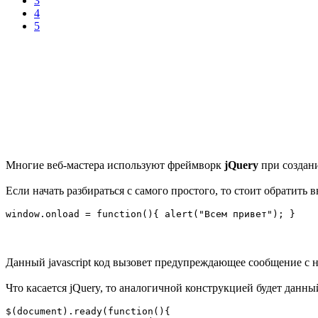
3
4
5
Многие веб-мастера используют фреймворк
jQuery
при создани
Если начать разбираться с самого простого, то стоит обратить 
window.onload = function(){ alert("Всем привет"); }
Данный javascript код вызовет предупреждающее сообщение с 
Что касается jQuery, то аналогичной конструкцией будет данны
$(document).ready(function(){
