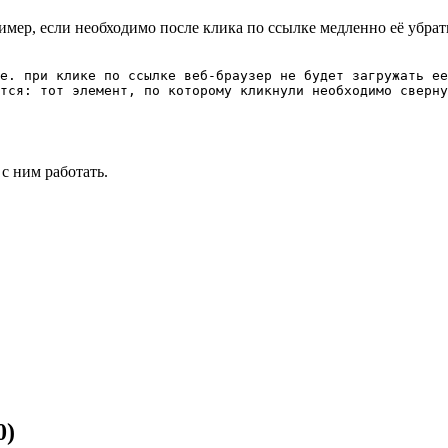
ример, если необходимо после клика по ссылке медленно её убра
е. при клике по ссылке веб-браузер не будет загружать ее
тся: тот элемент, по которому кликнули необходимо сверну
 с ним работать.
0)