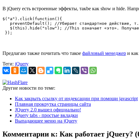
В jQuery есть встроенные эффекты, такbе как show и hide. Нап
$("a").click(function(){

   preventDefault(); //Убирает стандартное действие, т.
   $(this).hide("slow"); //This означает «это». Получае
 });
Предлагаю также почитать что такое
файловый менеджер
и как
Теги:
jQuery
Другие новости по теме:
Как закрыть ссылку от индексации при помощи javascript
Плавная прокрутка страницы сайта
JQuery 2.0 вышел официально!
jQuery tabs - простые вкладки
Выпадающее меню на jQuery
Комментарии к: Как работает jQuery? (