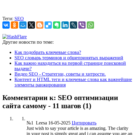
Теги:
SEO
Другие новости по теме:
Как подобрать ключевые слова?
SEO словарь терминов и общепринятых выражений
Как важно находиться на первой странице поисковой
выдачи?
Видео SEO - Стратегии, советы и хитрости.
Контент и HTML теги и ключевые слова как важнейшие
элементы ранжирования
Комментарии к: SEO оптимизации
сайта самому - 11 шагов (1)
№1
Leesa
16-05-2025
Цитировать
Just wish to say your article is as amazing. The clarity
in your post is simply great and i can assume you are an