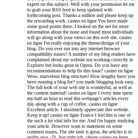
expert on this subject. Well with your permission let me
to grab your RSS feed to keep updated with
forthcoming post. Thanks a million and please keep up
the rewarding work. casino en ligne You have made
some good points there. I looked on the net for more
information about the issue and found most individuals
will go along with your views on this web site. casino
en ligne I'm really enjoying the theme/design of your
blog. Do you ever run into any internet browser
compatibility issues? A number of my blog readers have
complained about my website not working correctly in
Explorer but looks great in Opera. Do you have any
recommendations to help fix this issue? casino en ligne
Wow, marvelous blog structure! How lengthy have you
been running a blog for? you made blogging look easy.
The full look of your web site is wonderful, as well as
the content material! casino en ligne I every time spent
my half an hour to read this webpage's articles every
day along with a cup of coffee. casino en ligne
Excellent article. I absolutely appreciate this website.
Keep it up! casino en ligne France I feel this is one of
the such a lot vital info for me. And i'm happy studying
your article. However want to statement on some
common issues, The site taste is great, the articles is in
reality nice : D. Just right job, cheers casino en ligne