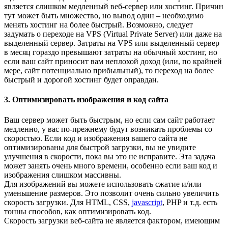
является слишком медленный веб-сервер или хостинг. Причин
тут может быть множество, но вывод один – необходимо
менять хостинг на более быстрый. Возможно, следует
задумать о переходе на VPS (Virtual Private Server) или даже на
выделенный сервер. Затраты на VPS или выделенный сервер
в месяц гораздо превышают затраты на обычный хостинг, но
если ваш сайт приносит вам неплохой доход (или, по крайней
мере, сайт потенциально прибыльный), то переход на более
быстрый и дорогой хостинг будет оправдан.
3. Оптимизировать изображения и код сайта
Ваш сервер может быть быстрым, но если сам сайт работает
медленно, у вас по-прежнему будут возникать проблемы со
скоростью. Если код и изображения вашего сайта не
оптимизированы для быстрой загрузки, вы не увидите
улучшения в скорости, пока вы это не исправите. Эта задача
может занять очень много времени, особенно если ваш код и
изображения слишком массивны.
Для изображений вы можете использовать сжатие и/или
уменьшение размеров. Это позволит очень сильно увеличить
скорость загрузки. Для HTML, CSS,
javascript
, PHP и т.д. есть
тонны способов, как оптимизировать код.
Скорость загрузки веб-сайта не является фактором, имеющим