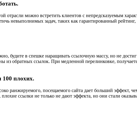
ботать.
той отрасли можно встретить клиентов с непредсказуемым харак
ичь невыполнимых задач, таких как гарантированный рейтинг, я
но, будите в спешке наращивать ссылочную массу, но не достиг
ины из обратных ссылок. При медленной перелинковке, получает
 100 плохих.
соко ранжируемого, посещаемого сайта дает больший эффект, чем
, плохие ссылки не только не дают эффекта, но они стали оказы