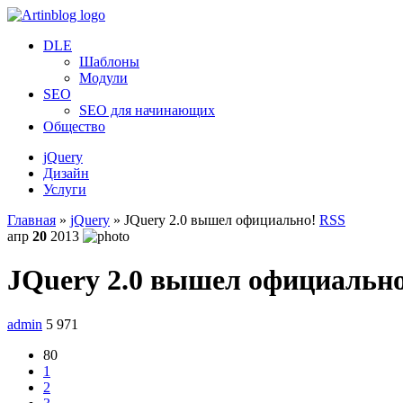
DLE
Шаблоны
Модули
SEO
SEO для начинающих
Общество
jQuery
Дизайн
Услуги
Главная
»
jQuery
» JQuery 2.0 вышел официально!
RSS
апр
20
2013
JQuery 2.0 вышел официально
admin
5 971
80
1
2