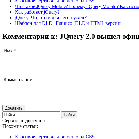
Красивое вертикальное меню на CSS
Что такое JQuery Mobile? Почему JQuery Mobile? Как испо
Как работает jQuery?
jQuery. Что это и для чего нужен?
Шаблон для DLE - Futurico (DLE и HTML версия)
Комментарии к: JQuery 2.0 вышел офиц
Имя:
*
Комментарий:
Добавить
Сервис не доступен
Похожие статьи:
Красивое вертикальное меню на CSS