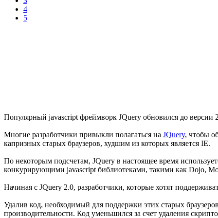
3
4
5
Популярный javascript фреймворк JQuery обновился до версии 2.0
Многие разработчики привыкли полагаться на
JQuery
, чтобы о
капризных старых браузеров, худшим из которых является IE.
По некоторым подсчетам, JQuery в настоящее время использует
конкурирующими javascript библиотеками, такими как Dojo, Moo
Начиная с JQuery 2.0, разработчики, которые хотят поддержива
Удалив код, необходимый для поддержки этих старых браузеро
производительности. Код уменьшился за счет удаления скрипто